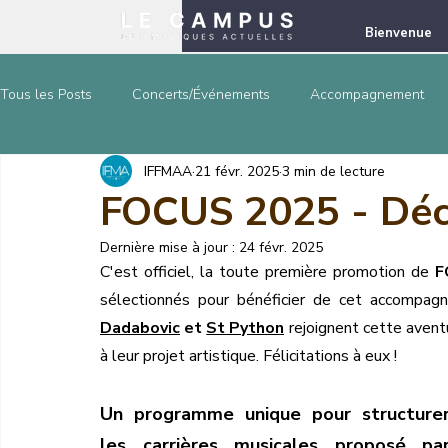
Bienvenue
Tous les Posts
Concerts/Événements
Accompagnement
IFFMAA
21 févr. 2025
3 min de lecture
Formations et Stages
Chroniques
Infos
FOCUS 2025 - Déco
Dernière mise à jour :
24 févr. 2025
C'est officiel, la toute première promotion de 
F
sélectionnés pour bénéficier de cet accompagn
Dadabovic
 et 
St Python
 rejoignent cette avent
à leur projet artistique. Félicitations à eux !
Un programme unique pour structurer
les carrières musicales proposé par