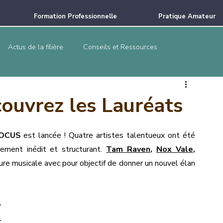
Formation Professionnelle
Pratique Amateur
Actus de la filière
Conseils et Ressources
uvrez les Lauréats
OCUS
 est lancée ! Quatre artistes talentueux ont été 
ement inédit et structurant. 
Tam Raven
, 
Nox Vale
, 
ure musicale avec pour objectif de donner un nouvel élan 
 
 